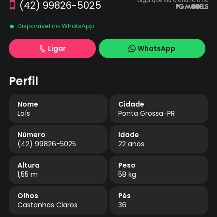
diga que viu o anúncio no
(42) 99826-5025
Disponível no WhatsApp
Ligar
WhatsApp
Perfil
Nome
Cidade
Laís
Ponta Grossa-PR
Número
Idade
(42) 99826-5025
22 anos
Altura
Peso
1,55 m
58 kg
Olhos
Pés
Castanhos Claros
36